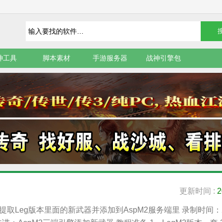
神工具
脚本素材
手游服务器
战神引擎包
更新时间 :
2
-提取Leg版本里面的新武器并添加到AspM2服务端里 录制时间：2