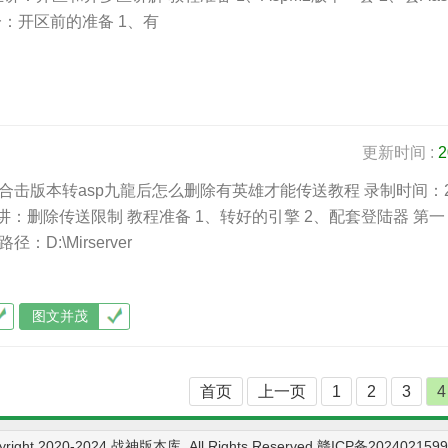
一：开区前的准备 1、有
更新时间 :
2
-合击版本转asp九龍后怎么删除有英雄才能传送教程 录制时间：2
主讲：删除传送限制 教程准备 1、转好的引擎 2、配套登陆器 第
径：D:\Mirserver
图文并茂
首页
上一页
1
2
3
4
yright 2020-2024 战神版本库. All Rights Reserved
赣ICP备202402159