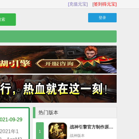
[充值元宝]
[签到得元宝]
登录
搜索
热门版本
021-09-29
战神引擎官方制作原始1.85合击端
021年1
1
战神版本