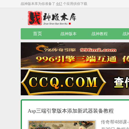
战神版本库为你准备了
447
个应用供你下载
首页
战神版本
战神教程
战
Asp三端引擎版本添加新武器装备教程
传奇帮488课