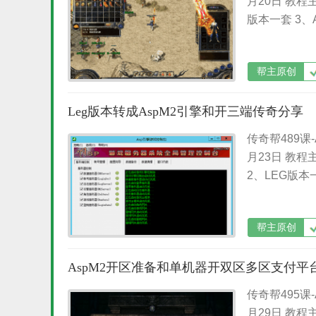
月20日 教程
版本一套 3、
帮主原创
Leg版本转成AspM2引擎和开三端传奇分享
传奇帮489课-
月23日 教程主
2、LEG版本一
帮主原创
AspM2开区准备和单机器开双区多区支付平
传奇帮495课
月29日 教程