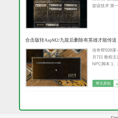
架设技术 第
合击版转AspM2/九龍后删除有英雄才能传送
传奇帮508课
月7日 教程
NPC脚本 1、路
帮主原创
Cop