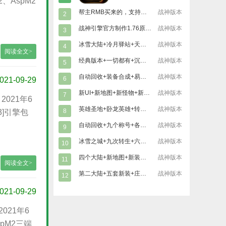
、AspM2
帮主RMB买来的，支持安装和苹
战神版本
2
战神引擎官方制作1.76原始端
战神版本
3
冰雪大陆+冷月驿站+天地神魔+独家制作
战神版本
4
阅读全文>
经典版本+一切都有+沉默首选
战神版本
5
自动回收+装备合成+易币兑换+一切都爆
战神版本
6
021-09-29
新UI+新地图+新怪物+新装备
战神版本
7
2021年6
英雄圣地+卧龙英雄+转生狂暴+加官进爵
战神版本
8
3]引擎包
自动回收+九个称号+各种活动+功能丰富
战神版本
9
冰雪之城+九次转生+六道轮回+装备熔炼
战神版本
10
四个大陆+新地图+新装备+玩法丰富
战神版本
11
阅读全文>
第二大陆+五套新装+庄园钓鱼+炼体十层
战神版本
12
021-09-29
021年6
pM2三端