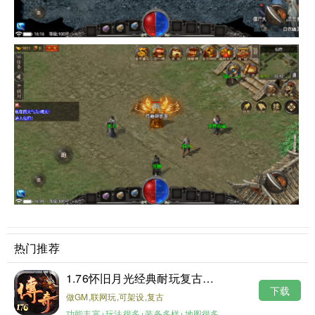
热门推荐
1.76怀旧月光经典耐玩复古金币版
下载
做GM,联网玩,可架设,复古
功能丰富+玩法很多+装备多样+地图很多