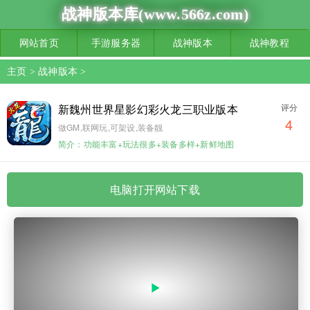
战神版本库(www.566z.com)
网站首页
手游服务器
战神版本
战神教程
主页
>
战神版本
>
新魏州世界星影幻彩火龙三职业版本
评分
4
做GM,联网玩,可架设,装备靓
简介：功能丰富+玩法很多+装备多样+新鲜地图
电脑打开网站下载