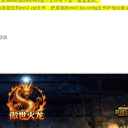
迷失\www\assets\res这个文件夹下面，覆盖老的。
\res里面找到mir2.zip文件，把里面的mir2.bzconfig文件IP地
@级