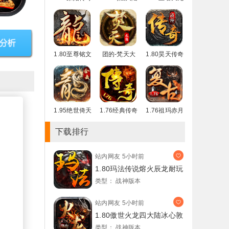
烈战赤月金币
小极品复古月
复古带彻地钉
1.80至尊铭文
团的-梵天大
1.80昊天传奇
复古带站街假
陆单职业20
大圣天使微变
季
1.95绝世倚天
1.76经典传奇
1.76祖玛赤月
荣耀合击微变
强化月卡手游
经典复古升级
下载排行
站内网友
5小时前
1.80玛法传说熔火辰龙耐玩
类型：
战神版本
站内网友
5小时前
1.80傲世火龙四大陆冰心敦
类型：
战神版本