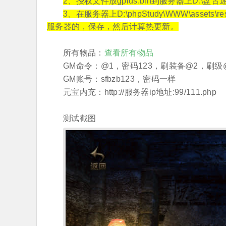
2、授权文件放gplus.bin到服务器上D:\盘古
3、在服务器上D:\phpStudy\WWW\assets
服务器的，保存，然后计算热更新。
所有物品：
查看所有物品
GM命令：@1，密码123，刷装备@2，刷级
GM账号：sfbzb123，密码一样
元宝内充：http://服务器ip地址:99/111.php
测试截图