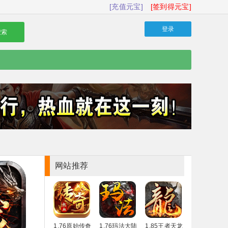
[充值元宝]
[签到得元宝]
登录
搜索
网站推荐
1.76原始传奇
1.76玛法大陆
1.85王者天龙