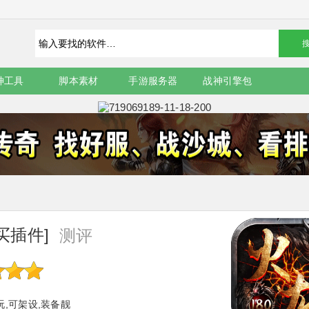
神工具
脚本素材
手游服务器
战神引擎包
买插件]
测评
玩,可架设,装备靓