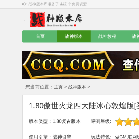
战神版本库准备了
447
个免费资源
首页
战神版本
战神教程
战
您当前位置：
>
>
主页
战神版本
1.80傲世火龙四大陆冰心敦煌版[
版本类型：1.80复古版本
评测星级:
使用引擎：战神引擎
玩法特色:
做GM,联网