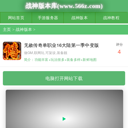
战神版本库(www.566z.com)
网站首页
手游服务器
战神版本
战神教程
主页
>
战神版本
>
无赦传奇单职业16大陆第一季中变版
评分
4
做GM,联网玩,可架设,装备靓
简介：功能丰富+玩法很多+装备多样+新鲜地图
电脑打开网站下载