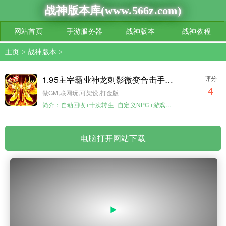
战神版本库(www.566z.com)
网站首页
手游服务器
战神版本
战神教程
主页
>
战神版本
>
1.95主宰霸业神龙刺影微变合击手游版
评分
4
做GM,联网玩,可架设,打金版
简介：自动回收+十次转生+自定义NPC+游戏丰富
电脑打开网站下载