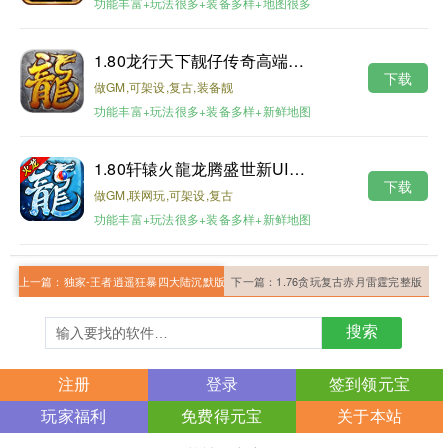
功能丰富+玩法很多+装备多样+地图很多
1.80龙行天下靓仔传奇高端月卡第二版
下载
做GM,可架设,复古,装备靓
功能丰富+玩法很多+装备多样+新鲜地图
1.80轩辕火龍龙腾盛世新UI修复版
下载
做GM,联网玩,可架设,复古
功能丰富+玩法很多+装备多样+新鲜地图
上一篇：
独家-王者逍遥狂暴四大陆沉默版
下一篇：
1.76贪玩复古赤月雷霆完整版
搜索
注册
登录
签到领元宝
玩家福利
免费得元宝
关于本站