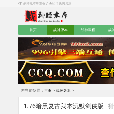
战神版本库准备了
447
个免费资源
首页
战神版本
战神教程
战
您当前位置：
>
>
主页
战神版本
1.76暗黑复古我本沉默剑侠版
测