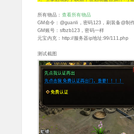
所有物品：
查看所有物品
GM命令：@guanli，密码123，刷装备@制
GM账号：sfbzb123，密码一样
元宝内充：http://服务器ip地址:99/111.php
测试截图