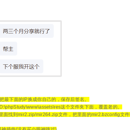
个文件，把最下面的IP换成你自己的，保存后签名。
\phpStudy\www\assets\res这个文件夹下面，覆盖老的。
s里面找到mir2.zip/mir264.zip文件，把里面的mir2.bzconfig
神插件(没有买小眼神跳过)