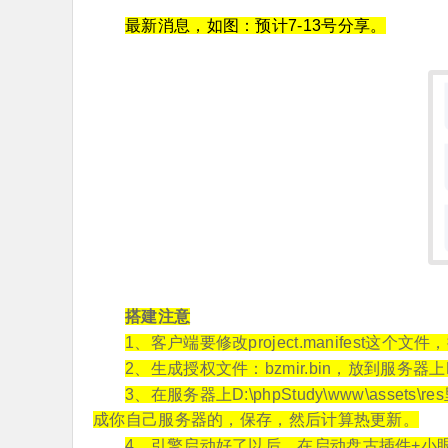
最新消息，如图：预计7-13号分享。
搭建注意
1、客户端要修改project.manifest这
2、生成授权文件：bzmir.bin，放到服务器上D:
3、在服务器上D:\phpStudy\www\assets\re
成你自己服务器的，保存，然后计算热更新。
4、引擎启动好了以后，在启动盘古插件+小眼