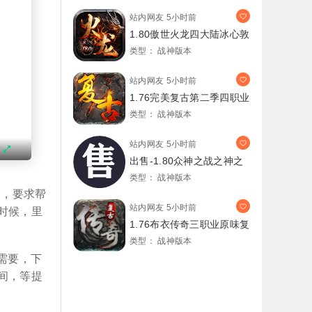
站内网友
5小时前
1.80傲世火龙四大陆冰心敦
类型：
战神版本
站内网友
5小时前
1.76完美复古第二季四职业
类型：
战神版本
站内网友
5小时前
出售-1.80众神之战之神之
宝
类型：
战神版本
的，要求帮
站内网友
5小时前
时候，里
1.76布衣传奇三职业原味复
类型：
战神版本
需要，下
间，等提