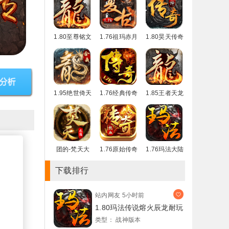
1.80至尊铭文
1.76祖玛赤月
1.80昊天传奇
复古带站街假
经典复古升级
大圣天使微变
1.95绝世倚天
1.76经典传奇
1.85王者天龙
荣耀合击微变
强化月卡手游
复古带彻地钉
团的-梵天大
1.76原始传奇
1.76玛法大陆
陆单职业20
烈战赤月金币
小极品复古月
季
下载排行
站内网友
5小时前
1.80玛法传说熔火辰龙耐玩
类型：
战神版本