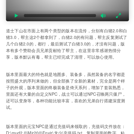
道士下山在市面上有两个类型的版本在流传，分别有白猪2.0和白
猪3.0，帮主这2个都拿到了，白猪2.0的有问题，帮主反复测试了
几个白猪2.0的，都行，最后测试了白猪3.0的，才没有问题，版
本有多个赞助会员兄弟贡献给了帮主，在这里非常感谢热情分
享，版本默认有毒，帮主已经完成了清理，可以放心使用。
版本里面最大的特色就是地图多、装备多，虽然装备的名字都是
按照盛大的序列来做的，但全部换了全新的素材，完全是两个样
子的外观，版本里面的终极装备是倚天系列，增加了套装熟悉，
里面还有大量的自定义NPC，战士可以通过NPC召唤两只僵尸，
还可以变身等，各种功能比较丰富，喜欢的兄弟自行搭建深度测
试。
版本里面的元宝NPC是通过充值码来领取的，充值码文件放在：
D:\mud2.0\Mir200\Envir\龙少\充值码.txt，复制里面的数字，粘