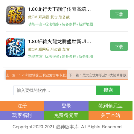
1.80龙行天下靓仔传奇高端月卡第二版
下载
做GM,可架设,复古,装备靓
功能丰富+玩法很多+装备多样+新鲜地图
1.80轩辕火龍龙腾盛世新UI修复版
下载
做GM,联网玩,可架设,复古
功能丰富+玩法很多+装备多样+新鲜地图
上一篇：
1.76剑侠情缘三职业复古年卡版[第一]
下一篇：
黑龙忘忧单职业19大陆精修版
搜索
注册
登录
签到领元宝
玩家福利
免费得元宝
关于本站
Copyright 2020-2021 战神版本库. All Rights Reserved