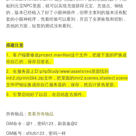
贴到元宝NPC里面，就可以实现充值获得元宝、充值点、铜钱
的，版本已经植入了好了小眼神插件，但帮主拿到的版本没有配
套的小眼神程序，凭着经验可以看到，开启了全屏捡取和切割，
其他的方面，短暂的测试没有看到。
搭建注意
1、客户端要修改project.manifest这个文件，把最下面的IP换成
你自己的，保存后签名。
2、在服务器上D:\phpStudy\www\assets\res里面找到
mir2.zip/mir264.zip文件，把里面的mir2.scenes.sfselect.scene
文件IP地址换成你自己服务器的，保存，然后计算热更新。
3、引擎启动好了以后，在启动盘古插件。
所有物品：
查看所有物品
GM命令：@1，密码123，刷装备@2
GM账号：sfbzb123，密码一样