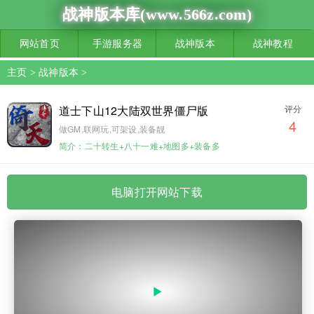
战神版本库(www.566z.com)
网站首页
手游服务器
战神版本
战神教程
主页
>
战神版本
>
道士下山12大陆双世界僵尸版
评分
4
做GM,联网玩,可架设,装备靓
简介：二十转生+八十一难+地图多+装备多
电脑打开网站下载